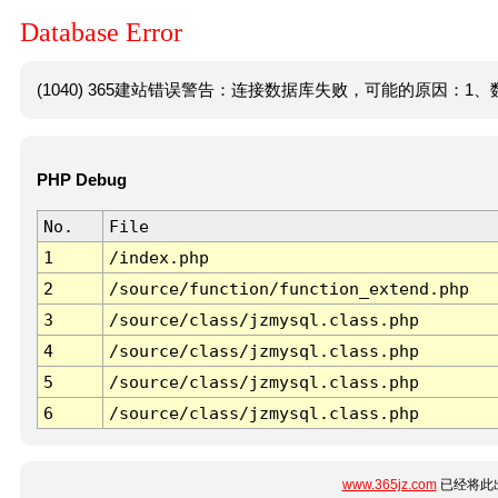
Database Error
(1040) 365建站错误警告：连接数据库失败，可能的原因：1、数
PHP Debug
No.
File
1
/index.php
2
/source/function/function_extend.php
3
/source/class/jzmysql.class.php
4
/source/class/jzmysql.class.php
5
/source/class/jzmysql.class.php
6
/source/class/jzmysql.class.php
www.365jz.com
已经将此