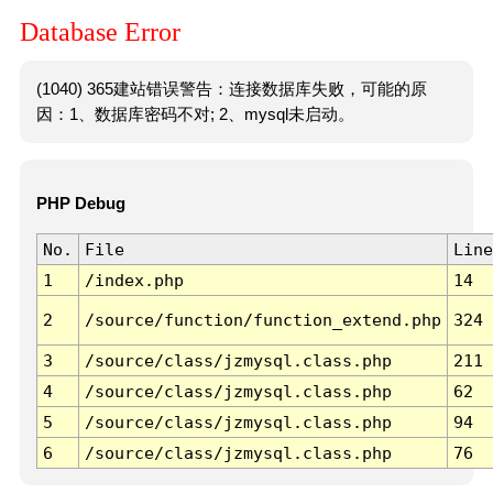
Database Error
(1040) 365建站错误警告：连接数据库失败，可能的原
因：1、数据库密码不对; 2、mysql未启动。
PHP Debug
No.
File
Line
1
/index.php
14
2
/source/function/function_extend.php
324
3
/source/class/jzmysql.class.php
211
4
/source/class/jzmysql.class.php
62
5
/source/class/jzmysql.class.php
94
6
/source/class/jzmysql.class.php
76