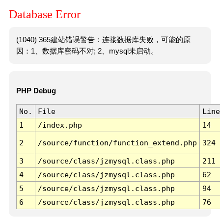
Database Error
(1040) 365建站错误警告：连接数据库失败，可能的原
因：1、数据库密码不对; 2、mysql未启动。
PHP Debug
No.
File
Line
1
/index.php
14
2
/source/function/function_extend.php
324
3
/source/class/jzmysql.class.php
211
4
/source/class/jzmysql.class.php
62
5
/source/class/jzmysql.class.php
94
6
/source/class/jzmysql.class.php
76