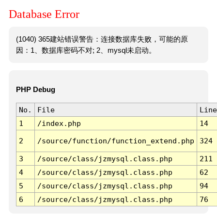
Database Error
(1040) 365建站错误警告：连接数据库失败，可能的原
因：1、数据库密码不对; 2、mysql未启动。
PHP Debug
No.
File
Line
1
/index.php
14
2
/source/function/function_extend.php
324
3
/source/class/jzmysql.class.php
211
4
/source/class/jzmysql.class.php
62
5
/source/class/jzmysql.class.php
94
6
/source/class/jzmysql.class.php
76