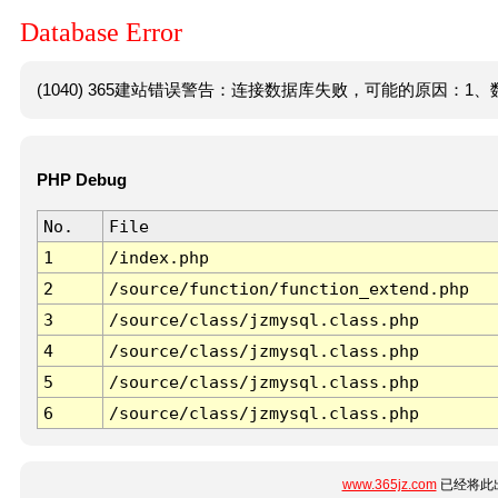
Database Error
(1040) 365建站错误警告：连接数据库失败，可能的原因：1、数
PHP Debug
No.
File
1
/index.php
2
/source/function/function_extend.php
3
/source/class/jzmysql.class.php
4
/source/class/jzmysql.class.php
5
/source/class/jzmysql.class.php
6
/source/class/jzmysql.class.php
www.365jz.com
已经将此