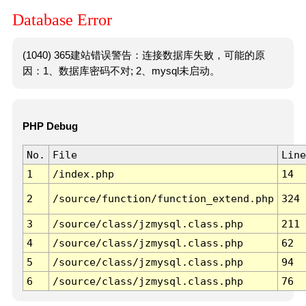
Database Error
(1040) 365建站错误警告：连接数据库失败，可能的原
因：1、数据库密码不对; 2、mysql未启动。
PHP Debug
No.
File
Line
1
/index.php
14
2
/source/function/function_extend.php
324
3
/source/class/jzmysql.class.php
211
4
/source/class/jzmysql.class.php
62
5
/source/class/jzmysql.class.php
94
6
/source/class/jzmysql.class.php
76