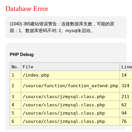
Database Error
(1040) 365建站错误警告：连接数据库失败，可能的原
因：1、数据库密码不对; 2、mysql未启动。
PHP Debug
No.
File
Line
1
/index.php
14
2
/source/function/function_extend.php
324
3
/source/class/jzmysql.class.php
211
4
/source/class/jzmysql.class.php
62
5
/source/class/jzmysql.class.php
94
6
/source/class/jzmysql.class.php
76