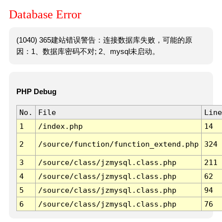
Database Error
(1040) 365建站错误警告：连接数据库失败，可能的原
因：1、数据库密码不对; 2、mysql未启动。
PHP Debug
No.
File
Line
1
/index.php
14
2
/source/function/function_extend.php
324
3
/source/class/jzmysql.class.php
211
4
/source/class/jzmysql.class.php
62
5
/source/class/jzmysql.class.php
94
6
/source/class/jzmysql.class.php
76