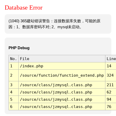
Database Error
(1040) 365建站错误警告：连接数据库失败，可能的原
因：1、数据库密码不对; 2、mysql未启动。
PHP Debug
No.
File
Line
1
/index.php
14
2
/source/function/function_extend.php
324
3
/source/class/jzmysql.class.php
211
4
/source/class/jzmysql.class.php
62
5
/source/class/jzmysql.class.php
94
6
/source/class/jzmysql.class.php
76