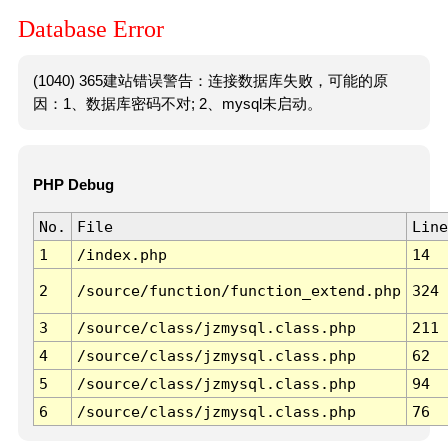
Database Error
(1040) 365建站错误警告：连接数据库失败，可能的原
因：1、数据库密码不对; 2、mysql未启动。
PHP Debug
No.
File
Line
1
/index.php
14
2
/source/function/function_extend.php
324
3
/source/class/jzmysql.class.php
211
4
/source/class/jzmysql.class.php
62
5
/source/class/jzmysql.class.php
94
6
/source/class/jzmysql.class.php
76