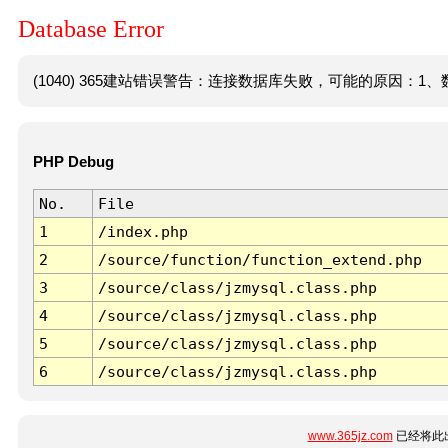
Database Error
(1040) 365建站错误警告：连接数据库失败，可能的原因：1、数
PHP Debug
No.
File
1
/index.php
2
/source/function/function_extend.php
3
/source/class/jzmysql.class.php
4
/source/class/jzmysql.class.php
5
/source/class/jzmysql.class.php
6
/source/class/jzmysql.class.php
www.365jz.com
已经将此