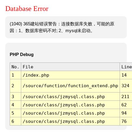
Database Error
(1040) 365建站错误警告：连接数据库失败，可能的原
因：1、数据库密码不对; 2、mysql未启动。
PHP Debug
No.
File
Line
1
/index.php
14
2
/source/function/function_extend.php
324
3
/source/class/jzmysql.class.php
211
4
/source/class/jzmysql.class.php
62
5
/source/class/jzmysql.class.php
94
6
/source/class/jzmysql.class.php
76