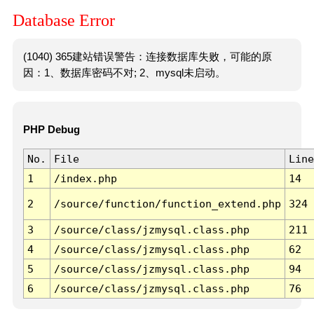
Database Error
(1040) 365建站错误警告：连接数据库失败，可能的原
因：1、数据库密码不对; 2、mysql未启动。
PHP Debug
No.
File
Line
1
/index.php
14
2
/source/function/function_extend.php
324
3
/source/class/jzmysql.class.php
211
4
/source/class/jzmysql.class.php
62
5
/source/class/jzmysql.class.php
94
6
/source/class/jzmysql.class.php
76