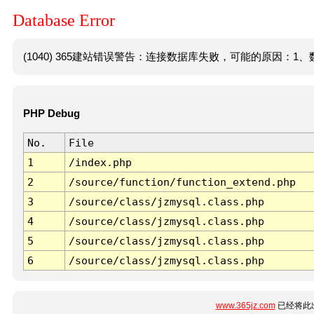
Database Error
(1040) 365建站错误警告：连接数据库失败，可能的原因：1、数
PHP Debug
No.
File
1
/index.php
2
/source/function/function_extend.php
3
/source/class/jzmysql.class.php
4
/source/class/jzmysql.class.php
5
/source/class/jzmysql.class.php
6
/source/class/jzmysql.class.php
www.365jz.com
已经将此