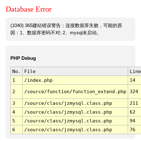
Database Error
(1040) 365建站错误警告：连接数据库失败，可能的原
因：1、数据库密码不对; 2、mysql未启动。
PHP Debug
No.
File
Line
1
/index.php
14
2
/source/function/function_extend.php
324
3
/source/class/jzmysql.class.php
211
4
/source/class/jzmysql.class.php
62
5
/source/class/jzmysql.class.php
94
6
/source/class/jzmysql.class.php
76