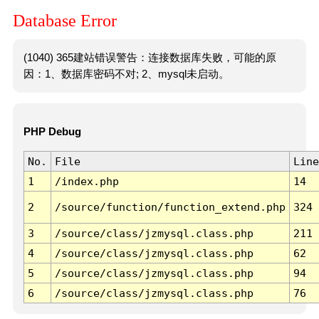
Database Error
(1040) 365建站错误警告：连接数据库失败，可能的原
因：1、数据库密码不对; 2、mysql未启动。
PHP Debug
No.
File
Line
1
/index.php
14
2
/source/function/function_extend.php
324
3
/source/class/jzmysql.class.php
211
4
/source/class/jzmysql.class.php
62
5
/source/class/jzmysql.class.php
94
6
/source/class/jzmysql.class.php
76