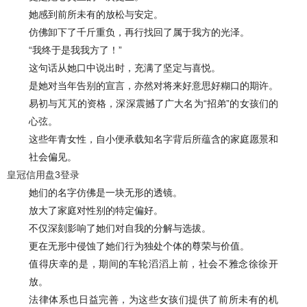
她感到前所未有的放松与安定。
仿佛卸下了千斤重负，再行找回了属于我方的光泽。
“我终于是我我方了！”
这句话从她口中说出时，充满了坚定与喜悦。
是她对当年告别的宣言，亦然对将来好意思好糊口的期许。
易初与芃芃的资格，深深震撼了广大名为“招弟”的女孩们的
心弦。
这些年青女性，自小便承载知名字背后所蕴含的家庭愿景和
社会偏见。
皇冠信用盘3登录
她们的名字仿佛是一块无形的透镜。
放大了家庭对性别的特定偏好。
不仅深刻影响了她们对自我的分解与选拔。
更在无形中侵蚀了她们行为独处个体的尊荣与价值。
值得庆幸的是，期间的车轮滔滔上前，社会不雅念徐徐开
放。
法律体系也日益完善，为这些女孩们提供了前所未有的机