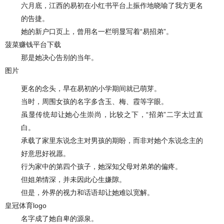
六月底，江西的易初在小红书平台上振作地晓喻了我方更名
的告捷。
她的新户口页上，曾用名一栏明显写着“易招弟”。
菠菜赚钱平台下载
那是她决心告别的当年。
图片
更名的念头，早在易初的小学期间就已萌芽。
当时，周围女孩的名字多含玉、梅、霞等字眼。
虽显传统却让她心生崇尚，比较之下，“招弟”二字太过直
白。
承载了家里东说念主对男孩的期盼，而非对她个东说念主的
好意思好祝愿。
行为家中的第四个孩子，她深知父母对弟弟的偏疼。
但姐弟情深，并未因此心生嫌隙。
但是，外界的视力和话语却让她难以宽解。
皇冠体育logo
名字成了她自卑的源泉。