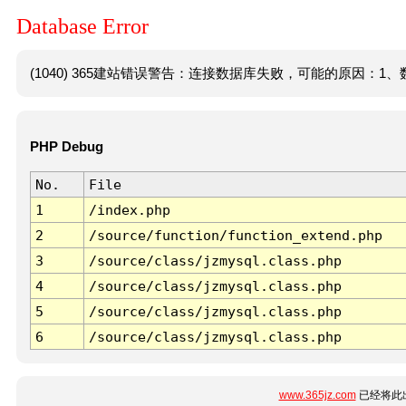
Database Error
(1040) 365建站错误警告：连接数据库失败，可能的原因：1、数
PHP Debug
No.
File
1
/index.php
2
/source/function/function_extend.php
3
/source/class/jzmysql.class.php
4
/source/class/jzmysql.class.php
5
/source/class/jzmysql.class.php
6
/source/class/jzmysql.class.php
www.365jz.com
已经将此