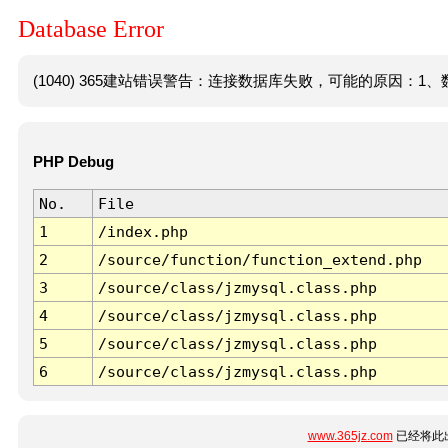
Database Error
(1040) 365建站错误警告：连接数据库失败，可能的原因：1、数
PHP Debug
No.
File
1
/index.php
2
/source/function/function_extend.php
3
/source/class/jzmysql.class.php
4
/source/class/jzmysql.class.php
5
/source/class/jzmysql.class.php
6
/source/class/jzmysql.class.php
www.365jz.com
已经将此