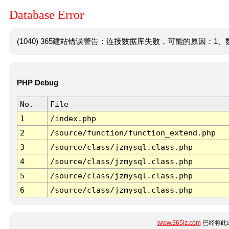
Database Error
(1040) 365建站错误警告：连接数据库失败，可能的原因：1、数
PHP Debug
No.
File
1
/index.php
2
/source/function/function_extend.php
3
/source/class/jzmysql.class.php
4
/source/class/jzmysql.class.php
5
/source/class/jzmysql.class.php
6
/source/class/jzmysql.class.php
www.365jz.com
已经将此