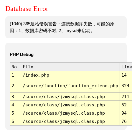
Database Error
(1040) 365建站错误警告：连接数据库失败，可能的原
因：1、数据库密码不对; 2、mysql未启动。
PHP Debug
No.
File
Line
1
/index.php
14
2
/source/function/function_extend.php
324
3
/source/class/jzmysql.class.php
211
4
/source/class/jzmysql.class.php
62
5
/source/class/jzmysql.class.php
94
6
/source/class/jzmysql.class.php
76