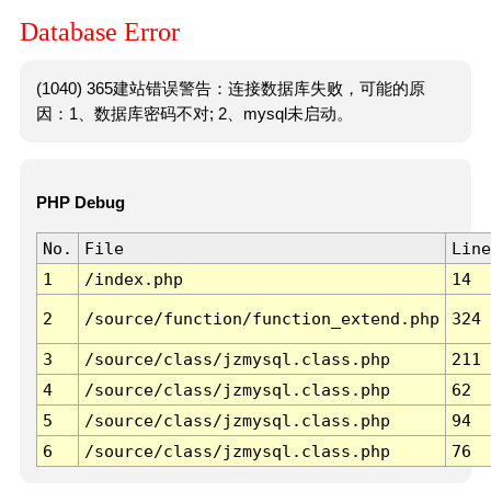
Database Error
(1040) 365建站错误警告：连接数据库失败，可能的原
因：1、数据库密码不对; 2、mysql未启动。
PHP Debug
No.
File
Line
1
/index.php
14
2
/source/function/function_extend.php
324
3
/source/class/jzmysql.class.php
211
4
/source/class/jzmysql.class.php
62
5
/source/class/jzmysql.class.php
94
6
/source/class/jzmysql.class.php
76