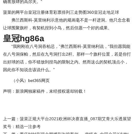
确凿放肆的高尔夫。”
菠菜的网平台皇冠注册体育彩票排列三走势图360
皇冠走地足球
弗兰西斯科-莫里纳利示意他的规画毫不是一杆进洞。他只念念着
让球围聚旗杆，有契机捏到小鸟，然后但愿一个好的成果。
皇冠hg86a
“我刚刚在八号洞吞柏忌，”弗兰西斯科-莫里纳利说，“我但愿我能
在八号洞保帕，然后在九号洞打出2杆。那样一个旗杆位置，若是你打
出好球的话，你不错放到捏鸟的限制之内。然而这么的契机顶点小，
因此你不知说念该说什么。”
（小风）bet365网页
声明：新浪网独家稿件，未经授权退却转载！
上一篇：
菠菜正规大平台2021欧洲杯决赛直播_087期艾青大乐透展望
奖号：精选一注参考