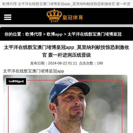
欧博代理-太平洋在线骰宝澳门堵博皇冠app_莫里纳利献技惊恐刺激收官 轰一杆进
洞压线晋级
你的位置：
欧博代理
>
欧博app
> 太平洋在线骰宝澳门堵博皇冠
太平洋在线骰宝澳门堵博皇冠app_莫里纳利献技惊恐刺激收
app_莫里纳利献技惊恐刺激收官 轰一杆进洞压线晋级
官 轰一杆进洞压线晋级
发布日期：2024-08-22 01:11 点击次数：190
太平洋在线骰宝澳门堵博皇冠app