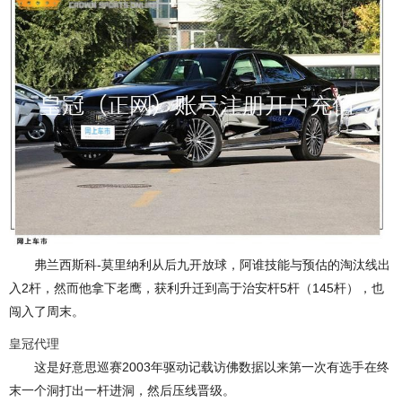
弗兰西斯科-莫里纳利从后九开放球，阿谁技能与预估的淘汰线出
入2杆，然而他拿下老鹰，获利升迁到高于治安杆5杆（145杆），也
闯入了周末。
皇冠代理
这是好意思巡赛2003年驱动记载访佛数据以来第一次有选手在终
末一个洞打出一杆进洞，然后压线晋级。