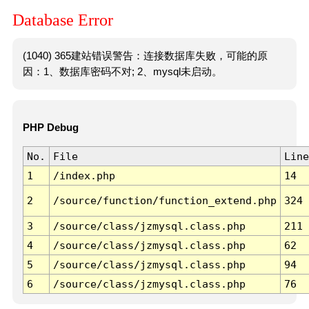
Database Error
(1040) 365建站错误警告：连接数据库失败，可能的原
因：1、数据库密码不对; 2、mysql未启动。
PHP Debug
No.
File
Line
1
/index.php
14
2
/source/function/function_extend.php
324
3
/source/class/jzmysql.class.php
211
4
/source/class/jzmysql.class.php
62
5
/source/class/jzmysql.class.php
94
6
/source/class/jzmysql.class.php
76