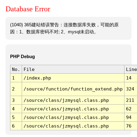
Database Error
(1040) 365建站错误警告：连接数据库失败，可能的原
因：1、数据库密码不对; 2、mysql未启动。
PHP Debug
No.
File
Line
1
/index.php
14
2
/source/function/function_extend.php
324
3
/source/class/jzmysql.class.php
211
4
/source/class/jzmysql.class.php
62
5
/source/class/jzmysql.class.php
94
6
/source/class/jzmysql.class.php
76