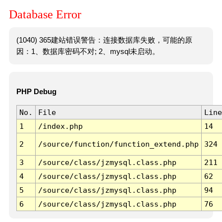
Database Error
(1040) 365建站错误警告：连接数据库失败，可能的原
因：1、数据库密码不对; 2、mysql未启动。
PHP Debug
No.
File
Line
1
/index.php
14
2
/source/function/function_extend.php
324
3
/source/class/jzmysql.class.php
211
4
/source/class/jzmysql.class.php
62
5
/source/class/jzmysql.class.php
94
6
/source/class/jzmysql.class.php
76