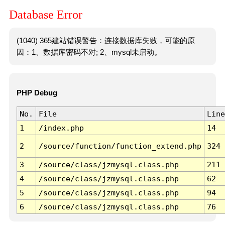
Database Error
(1040) 365建站错误警告：连接数据库失败，可能的原
因：1、数据库密码不对; 2、mysql未启动。
PHP Debug
No.
File
Line
1
/index.php
14
2
/source/function/function_extend.php
324
3
/source/class/jzmysql.class.php
211
4
/source/class/jzmysql.class.php
62
5
/source/class/jzmysql.class.php
94
6
/source/class/jzmysql.class.php
76