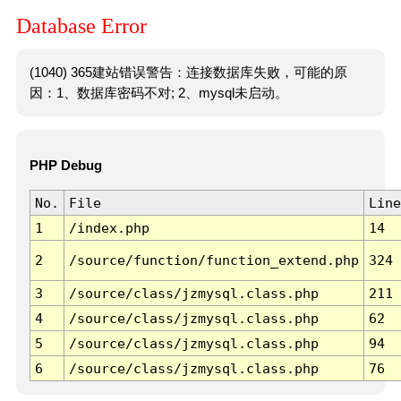
Database Error
(1040) 365建站错误警告：连接数据库失败，可能的原
因：1、数据库密码不对; 2、mysql未启动。
PHP Debug
No.
File
Line
1
/index.php
14
2
/source/function/function_extend.php
324
3
/source/class/jzmysql.class.php
211
4
/source/class/jzmysql.class.php
62
5
/source/class/jzmysql.class.php
94
6
/source/class/jzmysql.class.php
76