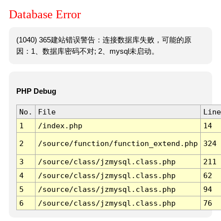
Database Error
(1040) 365建站错误警告：连接数据库失败，可能的原
因：1、数据库密码不对; 2、mysql未启动。
PHP Debug
No.
File
Line
1
/index.php
14
2
/source/function/function_extend.php
324
3
/source/class/jzmysql.class.php
211
4
/source/class/jzmysql.class.php
62
5
/source/class/jzmysql.class.php
94
6
/source/class/jzmysql.class.php
76