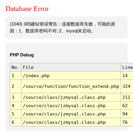
Database Error
(1040) 365建站错误警告：连接数据库失败，可能的原
因：1、数据库密码不对; 2、mysql未启动。
PHP Debug
No.
File
Line
1
/index.php
14
2
/source/function/function_extend.php
324
3
/source/class/jzmysql.class.php
211
4
/source/class/jzmysql.class.php
62
5
/source/class/jzmysql.class.php
94
6
/source/class/jzmysql.class.php
76