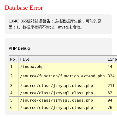
Database Error
(1040) 365建站错误警告：连接数据库失败，可能的原
因：1、数据库密码不对; 2、mysql未启动。
PHP Debug
No.
File
Line
1
/index.php
14
2
/source/function/function_extend.php
324
3
/source/class/jzmysql.class.php
211
4
/source/class/jzmysql.class.php
62
5
/source/class/jzmysql.class.php
94
6
/source/class/jzmysql.class.php
76