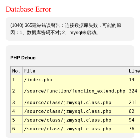
Database Error
(1040) 365建站错误警告：连接数据库失败，可能的原
因：1、数据库密码不对; 2、mysql未启动。
PHP Debug
No.
File
Line
1
/index.php
14
2
/source/function/function_extend.php
324
3
/source/class/jzmysql.class.php
211
4
/source/class/jzmysql.class.php
62
5
/source/class/jzmysql.class.php
94
6
/source/class/jzmysql.class.php
76