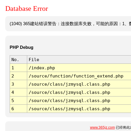
Database Error
(1040) 365建站错误警告：连接数据库失败，可能的原因：1、数
PHP Debug
No.
File
1
/index.php
2
/source/function/function_extend.php
3
/source/class/jzmysql.class.php
4
/source/class/jzmysql.class.php
5
/source/class/jzmysql.class.php
6
/source/class/jzmysql.class.php
www.365jz.com
已经将此