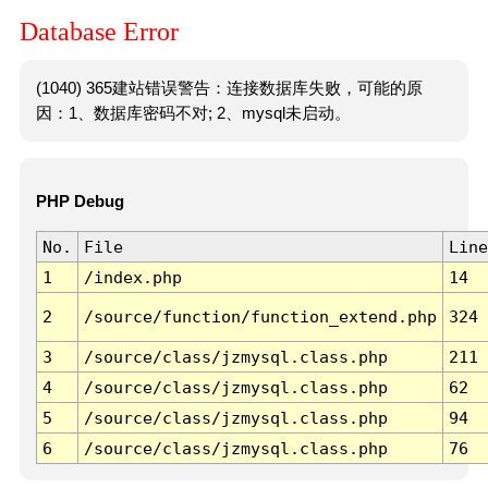
Database Error
(1040) 365建站错误警告：连接数据库失败，可能的原
因：1、数据库密码不对; 2、mysql未启动。
PHP Debug
No.
File
Line
1
/index.php
14
2
/source/function/function_extend.php
324
3
/source/class/jzmysql.class.php
211
4
/source/class/jzmysql.class.php
62
5
/source/class/jzmysql.class.php
94
6
/source/class/jzmysql.class.php
76