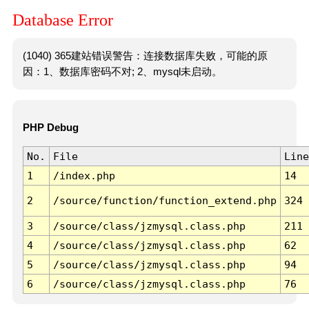
Database Error
(1040) 365建站错误警告：连接数据库失败，可能的原
因：1、数据库密码不对; 2、mysql未启动。
PHP Debug
No.
File
Line
1
/index.php
14
2
/source/function/function_extend.php
324
3
/source/class/jzmysql.class.php
211
4
/source/class/jzmysql.class.php
62
5
/source/class/jzmysql.class.php
94
6
/source/class/jzmysql.class.php
76