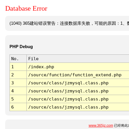
Database Error
(1040) 365建站错误警告：连接数据库失败，可能的原因：1、数
PHP Debug
No.
File
1
/index.php
2
/source/function/function_extend.php
3
/source/class/jzmysql.class.php
4
/source/class/jzmysql.class.php
5
/source/class/jzmysql.class.php
6
/source/class/jzmysql.class.php
www.365jz.com
已经将此