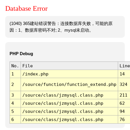
Database Error
(1040) 365建站错误警告：连接数据库失败，可能的原
因：1、数据库密码不对; 2、mysql未启动。
PHP Debug
No.
File
Line
1
/index.php
14
2
/source/function/function_extend.php
324
3
/source/class/jzmysql.class.php
211
4
/source/class/jzmysql.class.php
62
5
/source/class/jzmysql.class.php
94
6
/source/class/jzmysql.class.php
76