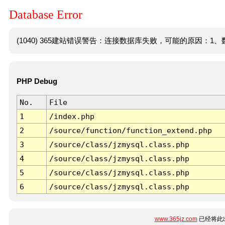
Database Error
(1040) 365建站错误警告：连接数据库失败，可能的原因：1、数
PHP Debug
No.
File
1
/index.php
2
/source/function/function_extend.php
3
/source/class/jzmysql.class.php
4
/source/class/jzmysql.class.php
5
/source/class/jzmysql.class.php
6
/source/class/jzmysql.class.php
www.365jz.com
已经将此