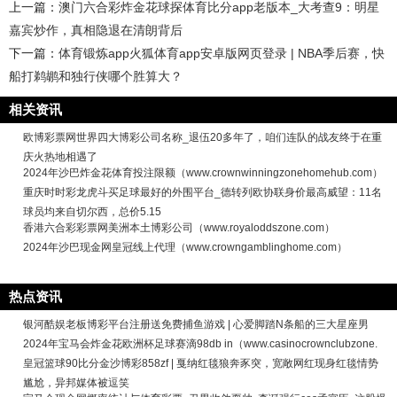
上一篇：
澳门六合彩炸金花球探体育比分app老版本_大考查9：明星
嘉宾炒作，真相隐退在清朗背后
下一篇：
体育锻炼app火狐体育app安卓版网页登录 | NBA季后赛，快
船打鹈鹕和独行侠哪个胜算大？
相关资讯
欧博彩票网世界四大博彩公司名称_退伍20多年了，咱们连队的战友终于在重
庆火热地相遇了
2024年沙巴炸金花体育投注限额（www.crownwinningzonehomehub.com）
重庆时时彩龙虎斗买足球最好的外围平台_德转列欧协联身价最高威望：11名
球员均来自切尔西，总价5.15
香港六合彩彩票网美洲本土博彩公司（www.royaloddszone.com）
2024年沙巴现金网皇冠线上代理（www.crowngamblinghome.com）
热点资讯
银河酷娱老板博彩平台注册送免费捕鱼游戏 | 心爱脚踏N条船的三大星座男
2024年宝马会炸金花欧洲杯足球赛滴98db in（www.casinocrownclubzone.
皇冠篮球90比分金沙博彩858zf | 戛纳红毯狼奔豕突，宽敞网红现身红毯情势
尴尬，异邦媒体被逗笑