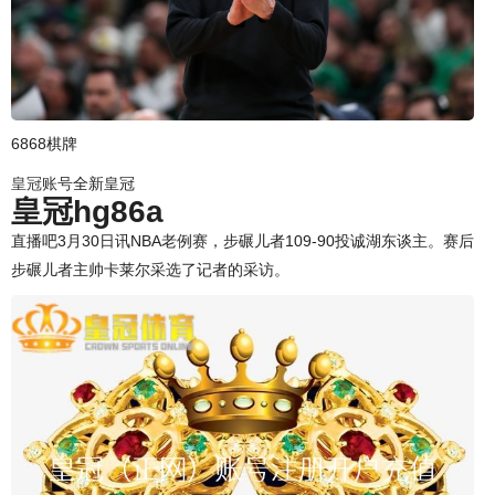
6868棋牌
皇冠账号
全新皇冠
皇冠hg86a
直播吧3月30日讯NBA老例赛，步碾儿者109-90投诚湖东谈主。赛后
步碾儿者主帅卡莱尔采选了记者的采访。