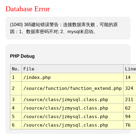
Database Error
(1040) 365建站错误警告：连接数据库失败，可能的原
因：1、数据库密码不对; 2、mysql未启动。
PHP Debug
No.
File
Line
1
/index.php
14
2
/source/function/function_extend.php
324
3
/source/class/jzmysql.class.php
211
4
/source/class/jzmysql.class.php
62
5
/source/class/jzmysql.class.php
94
6
/source/class/jzmysql.class.php
76