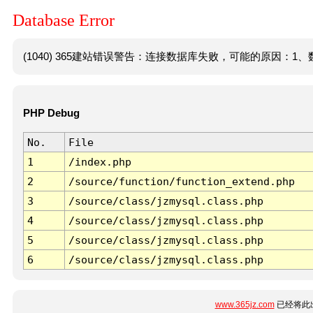
Database Error
(1040) 365建站错误警告：连接数据库失败，可能的原因：1、数
PHP Debug
No.
File
1
/index.php
2
/source/function/function_extend.php
3
/source/class/jzmysql.class.php
4
/source/class/jzmysql.class.php
5
/source/class/jzmysql.class.php
6
/source/class/jzmysql.class.php
www.365jz.com
已经将此