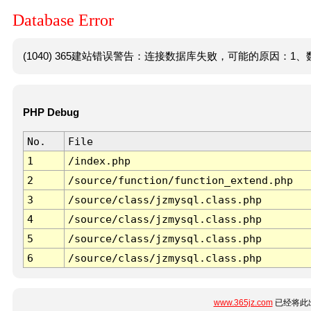
Database Error
(1040) 365建站错误警告：连接数据库失败，可能的原因：1、数
PHP Debug
No.
File
1
/index.php
2
/source/function/function_extend.php
3
/source/class/jzmysql.class.php
4
/source/class/jzmysql.class.php
5
/source/class/jzmysql.class.php
6
/source/class/jzmysql.class.php
www.365jz.com
已经将此