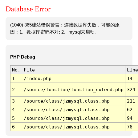
Database Error
(1040) 365建站错误警告：连接数据库失败，可能的原
因：1、数据库密码不对; 2、mysql未启动。
PHP Debug
No.
File
Line
1
/index.php
14
2
/source/function/function_extend.php
324
3
/source/class/jzmysql.class.php
211
4
/source/class/jzmysql.class.php
62
5
/source/class/jzmysql.class.php
94
6
/source/class/jzmysql.class.php
76