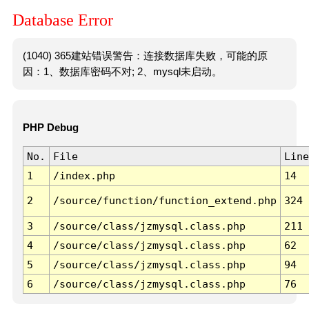
Database Error
(1040) 365建站错误警告：连接数据库失败，可能的原
因：1、数据库密码不对; 2、mysql未启动。
PHP Debug
No.
File
Line
1
/index.php
14
2
/source/function/function_extend.php
324
3
/source/class/jzmysql.class.php
211
4
/source/class/jzmysql.class.php
62
5
/source/class/jzmysql.class.php
94
6
/source/class/jzmysql.class.php
76