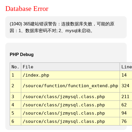
Database Error
(1040) 365建站错误警告：连接数据库失败，可能的原
因：1、数据库密码不对; 2、mysql未启动。
PHP Debug
No.
File
Line
1
/index.php
14
2
/source/function/function_extend.php
324
3
/source/class/jzmysql.class.php
211
4
/source/class/jzmysql.class.php
62
5
/source/class/jzmysql.class.php
94
6
/source/class/jzmysql.class.php
76