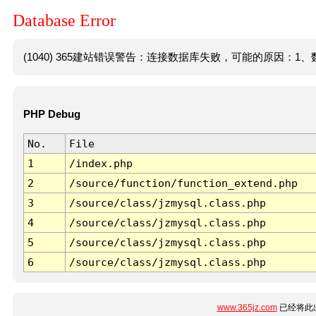
Database Error
(1040) 365建站错误警告：连接数据库失败，可能的原因：1、数
PHP Debug
No.
File
1
/index.php
2
/source/function/function_extend.php
3
/source/class/jzmysql.class.php
4
/source/class/jzmysql.class.php
5
/source/class/jzmysql.class.php
6
/source/class/jzmysql.class.php
www.365jz.com
已经将此