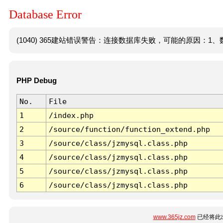
Database Error
(1040) 365建站错误警告：连接数据库失败，可能的原因：1、数
PHP Debug
No.
File
1
/index.php
2
/source/function/function_extend.php
3
/source/class/jzmysql.class.php
4
/source/class/jzmysql.class.php
5
/source/class/jzmysql.class.php
6
/source/class/jzmysql.class.php
www.365jz.com
已经将此